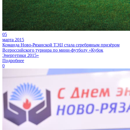
05
марта 2015
Команда Ново-Рязанской ТЭЦ стала серебряным призёром
Всероссийского турнира по мини-футболу «Кубок
Энергетики 2015»
Подробнее
0