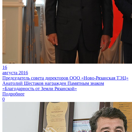
16
августа 2016
Председатель совета директоров ООО «Ново-Рязанская ТЭЦ»
Анатолий Шестаков награжден Памятным знаком
«Благодарность от Земли Рязанской»
Подробнее
0