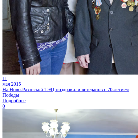
11
мая 2015
На Ново-Рязанской ТЭЦ поздравили ветеранов с 70-летием
Победы
Подробнее
0