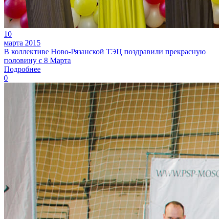
10
марта 2015
В коллективе Ново-Рязанской ТЭЦ поздравили прекрасную
половину с 8 Марта
Подробнее
0