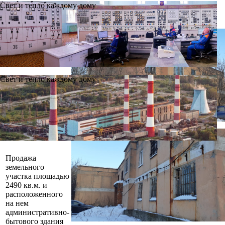
тел.: +74912 959983
Свет и тепло каждому дому
e-mail:
292@tecnr.ru
Свет и тепло каждому дому
Продажа
земельного
участка площадью
2490 кв.м. и
расположенного
на нем
административно-
бытового здания