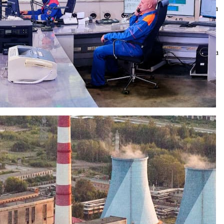
но производится отбор и анализ проб атмосферного воздуха на
це жилой застройки в 10 раз ниже допустимой.
 раздельно в специально оборудованных маркированных
Свидетельства государственного образца. Затем собранные
 подрядным организациям является наличие у них лицензии на
т для предприятия абсолютным приоритетом. «Охрана
омпании и людей, работающих в ней, но и всех потребителей,
е экологии, поэтому рязанцы могут быть спокойны — никаких