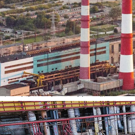
у стандарту ISO 14001
нного аудита, проведенного экспертами Ассоциации по сертифи
у ISO 14001. Об этом сообщил журналистам директор предприят
сштабная работа по разработке и внедрению системы экологиче
, установленных международным стандартом ИСО 14001:2004. Э
иторинг состояния окружающей среды. «Ново-Рязанская ТЭЦ вс
его производства неразрывно связано с охраной окружающей ср
 что сертификация предприятия проходила в течение шести мес
льствует, что наше предприятие обеспечивает безопасность ок
как станция является крупнейшим производителем тепла и электр
природоохранную деятельность персонала организации. На ТЭЦ 
ительно повысило уровень экологической культуры каждого рабо
танции по программе «Разработка и внутренний аудит СЭМ». П
мента на ТЭЦ была проведена ее сертификация на соответствие
 по сертификации «Русский Регистр» (г. Санкт-Петербург). Ру
анную Международным Аккредитационным Форумом. Ассоциация
 систем менеджмента уже в течение 15 лет. Эксперты данной о
ртификации.