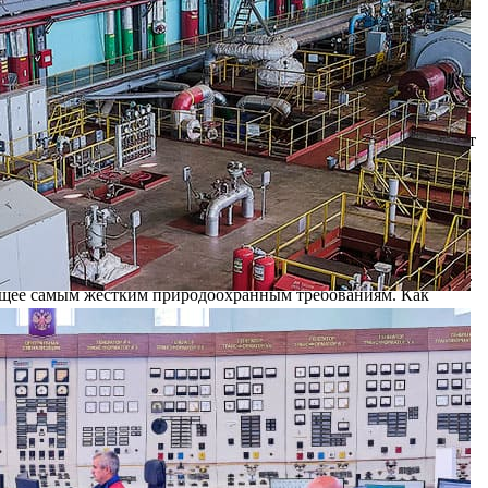
хнологии, строятся новые природоохранные объекты.
ах. Благодаря новому оборудованию — прибору «Флюорат» их
казал, что в ней практически нет нефтепродуктов. Их
ах-отстойниках ТЭЦ вот уже несколько лет появляются дикие
нно-бытовые и загрязненные нефтепродуктами стоки поступают
ед сбросом подвергаются отстаиванию от взвешенных веществ
кое загрязнение р. Листвянка. Главный эколог подчеркнула,
ристикам и чистоте превосходит воду из Оки, которая
газ, при сжигании которого в атмосферу не выбрасываются
оев с поставкой газа при аварийных ситуациях на газопроводе.
чающее самым жестким природоохранным требованиям. Как
бетона, что полностью исключает утечку мазута на грунт в
овушка и бетонированные иловые площадки.
ных вод на 30%. Улучшился и качественный состав стоков:
хлориды и сульфаты) — на 10%.
ической и тепловой энергии Ново-Рязанская ТЭЦ использует
ола. Работа станции на природном газе как основном виде
рогом соответствии с установленными допустимыми нормами.
. Отдаленность предприятия от города и высокие трубы (до