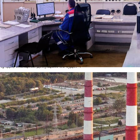
выбросов в атмосфере. Экологической лабораторией ТЭЦ ежеднев
а. Концентрация загрязняющих веществ в выбросах ТЭЦ на грани
ения с отходами. Отходы разных классов опасности собираются
е к обращению с опасными отходами, прошли обучение и имеют 
зациям на основе договоров. Обязательным требованием ТЭЦ к
то экологические мероприятия и охрана окружающей среды буде
деятельности, поскольку она затрагивает не только интересы к
, Ново-Рязанская ТЭЦ будет уделять самое пристальное внимани
среды, станцией допущено не будет».