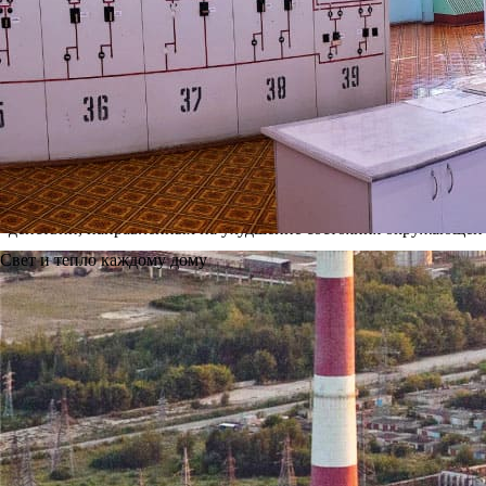
200 метров) создают благоприятные условия для рассеивания 
границе жилой застройки, в зависимости от направления ветр
На ТЭЦ действует программа экологически безопасного обращ
контейнерах и на маркированных площадках. Лица, допущенны
отходы передаются на утилизацию специализированным органи
право деятельности с отходами.
В завершение пресс-конференции Андрей Богданов заверил, ч
окружающей среды является обязательным требованием в нашей 
— подчеркнул он. — Я хочу заверить, что и сегодня, и завтра
действий, направленных на ухудшение состояния окружающей 
Свет и тепло каждому дому