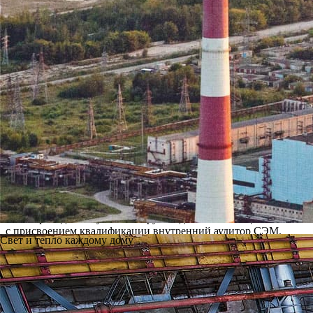
менеджмент по международном
В июне 2010 года Ново-Рязанская ТЭЦ по итогам сертификацио
системы экологического менеджмента международному стандарт
Он отметил, что в 2009—2010 годах на ТЭЦ была проведена ма
теперь основывается на принципах регулярного менеджмента
аккредитованными организациями проводится постоянный мон
работы, — подчеркнул Андрей Богданов, — ведь развитие наш
Главный эколог Ново-Рязанской ТЭЦ Лилия Лобачёва сообщила,
документации и сертификационный аудит. «Сертификат свидете
энергии, — подчеркнула она. — Для нас это очень важно, так 
Стандарт ИСО 14001:2004 требует обязательное вовлечение в 
требованиям стандарта ИСО 14001:2004. Данное обучение знач
было проведено обучение 16 руководителей и специалистов с
с присвоением квалификации внутренний аудитор СЭМ.
Свет и тепло каждому дому
После разработки и внедрения системы экологического менедж
качестве сертифицирующей организации выступила «Ассоциация
Сертификации) и имеет международную аккредитацию, призн
лидером России и стран СНГ на рынке услуг по сертификации
принципиальностью и неформальным подходом к процессу се