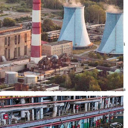
кации «Русский Регистр», получила сертификат соответствия
ия Андрей Богданов на пресс-конференции в среду, 30 июня.
ского менеджмента. Природоохранная деятельность на станции
кологической службой предприятия и привлеченными
егда ответственно относилась к проведению природоохранной
еды».
яцев и включала три этапа — предварительный аудит, анализ
ружающей среды при производстве электрической и тепловой
оэнергии в Рязани».
было проведено обучение всего персонала станции основным
тника станции. Кроме того, специалистами Русского Регистра
олучены соответствующие сертификаты международного образца
 требованиям международного стандарта ИСО 14001:2004. В
сский Регистр является членом IQNet (Международная Сеть по
 по сертификации «Русский Регистр» является признанным
рганизации отличаются высоким профессионализмом,