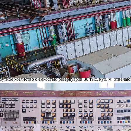
грязнения окружающей среды на ТЭЦ внедряются современные те
ится анализ проб на содержание нефтепродуктов в сточных вод
з воды, взятой экологами из третьего пруда-шламонакопителя, по
 высоком качестве сточной воды говорит и тот факт, что в пруд
ествует три независимые схемы водоотведения. Так, хозяйстве
ки от охлаждения оборудования – в реку Листвянка. Стоки пер
е таких природоохранных схем исключает нефтяное и биологичес
, а из него — в реку Листвянка, по своим качественным характе
кая ТЭЦ использует экологически чистое топливо — природный 
зервным топливом и может использоваться только в случае переб
зутное хозяйство с емкостью резервуаров 30 тыс. куб. м, отве
бваловка трёх мазутных резервуаров выполнена из монолитного 
учае разлива предусмотрены природоохранные объекты — нефтел
ческая политика позволила сократить объем сбрасываемых сточ
— на 17%, нефтепродуктов — на 10%, солесодержание (включая 
щих веществ, выбрасываемых в атмосферу. Для выработки электр
которого в атмосферу не выбрасываются сернистый ангидрид и з
тв до 3-х наименований, концентрация которых находится в ст
ом удалении от жилых застроек г. Рязани и населенных пунктов