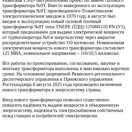
Рязанская ТЭЦ» был реализован проект по замене силового
трансформатора №9Т. Вместо выведенного из эксплуатации
трансформатора №9Т, произведенного Тольяттинским
электротехническим заводом в 1970 году, в августе был
введен в эксплуатацию новый силовой блочный
трансформатор №9Т типа TNEPE (ТДЦ) 125000/110 PN (У1),
который предназначен для выдачи электрической мощности
от турбогенератора №9 в энергосистему через закрытое
распределительное устройство 110 киловольт. Номинальная
электрическая мощность нового трансформатора составляет
125 МВА, номинальное напряжение – 110/10,5 киловольт.
Все работы по проектированию, согласованию, закупке и
монтажу трансформатора выполнены в максимально короткие
сроки. На основании разрешений Рязанского регионального
диспетчерского управления и Приокского управления
Ростехнадзора 8 августа 2025 года произведено включение
нового трансформатора в энергосистему страны.
Ввод нового трансформатора позволил существенно
повысить надёжность выдачи мощности в объединенную
энергосистему, надежность электроснабжения собственных
нужд станции и потребителей электроэнергии.