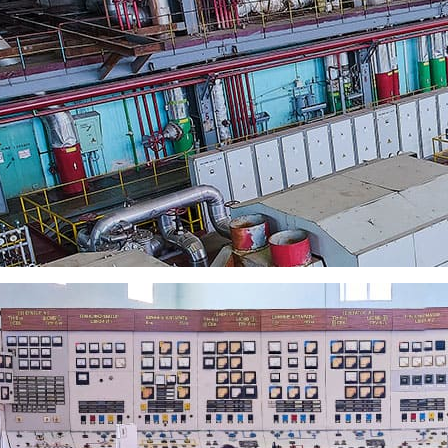
ю «За отвагу». За боевые заслуги награжден орденом Отечествен
 в период пуска первых энергоблоков Ново-Рязанской ТЭЦ, рабо
ос с помощью формы обратной связи