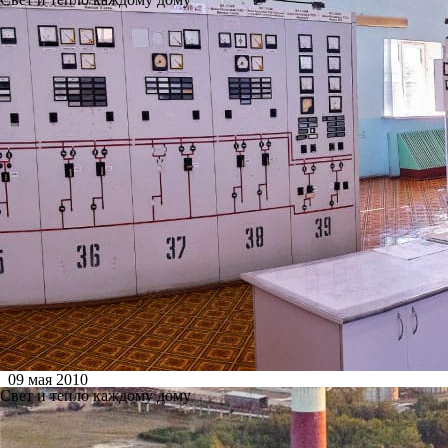
09 мая 2010
Свет и тепло каждому дому
На Ново-Рязанской ТЭЦ поздр