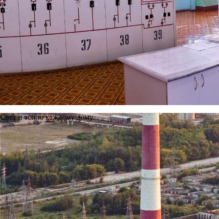
Обратная связь
Адрес
390011, Рязанская область, г.Рязань,район Южный промуз
Телефон приемной
+7 (4912) 24-13-61
+7 (4912) 24-13-62
Copyright © 2011—2026, Ново-Рязанская ТЭЦ.
Рязанский филиал.
Все права защищены.
Политика защиты и обработки персональных данных
Карта сайта
Свет и тепло каждому дому