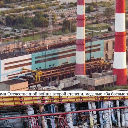
Отечественной войны и тружеников тыла, которые работали на Н
участники локальных конфликтов, представители руководства и
ЭЦ для них прошли концерт ансамбля «Узорочье» Муниципальног
 помощь. Много теплых слов было сказано выступающими, вете
минали былое.
едставители руководства ТЭЦ и профсоюзного комитета объехали
ово-Рязанской ТЭЦ, пускали первые энергоблоки станции и нак
ласти. Прошёл Великую Отечественную войну с 1941 по 1945 го
омандиром отделения дешифровщиков звуковой разведки отдельн
нами Отечественной войны второй степени, медалью «За боевые 
ях на Курской дуге. Первым орденом Отечественной войны награ
русском фронте. Вторым орденом Отечественной войны награжден
ого цеха, участвовал в пуске первого турбоагрегата ТЭЦ в 1959
ал в 1944 году на 1-ом Прибалтийском фронте пулеметчиком в со
х за освобождение Прибалтики. Под городом Клайпеда был тяжело