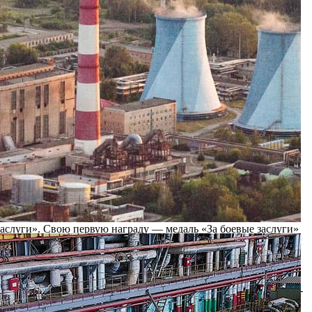
ово-Рязанской ТЭЦ, были организованы праздничные
 профкома ТЭЦ возложили венок и цветы к памятному
о культурного центра и праздничный обед. Накануне Дня
ранам дарили цветы, подарки, наградили памятными
 и поздравили по домашним адресам.
ануне Дня Победы приехали на ТЭЦ, были фронтовики,
ды, воевал на Южном фронте стрелком в пехоте затем, на
ого артиллерийского дивизиона. Окончил войну в Кенигсберге
заслуги». Свою первую награду — медаль «За боевые заслуги»
жден в 1944 году за то, что будучи тяжело ранен под городом
 за взятие Кенигсберга. На Ново-Рязанской ТЭЦ Иван
 году.
ставе отдельного пулеметного батальона. Затем в составе 154-
 ранен разрывной пулей в левое плечо и до марта 1945 года