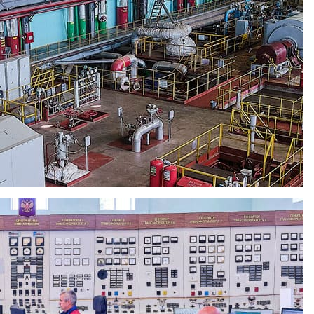
ной войны 2-ой степени. За трудовые заслуги в послевоенные
тал мастером участка №1 по ремонту турбогенераторов и