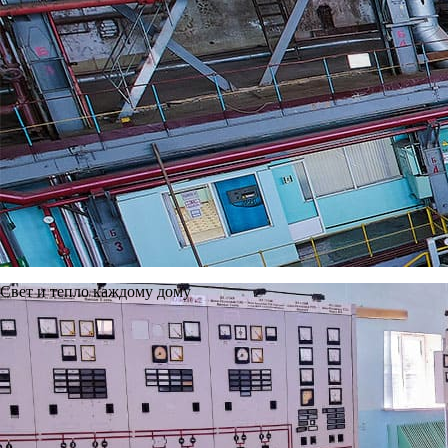
лечился в госпиталях. За бой под Клайпедой награжден медаль
годы награжден орденом Октябрьской революции. В 1959 году,
электродвигателей электрического цеха ТЭЦ.
Свет и тепло каждому дому
Предыдущая
Вернуться
Следующая
Вы можете написать нам на почту, а также оставить свой вопр
Приемная:
534@tec.ryazan.ru