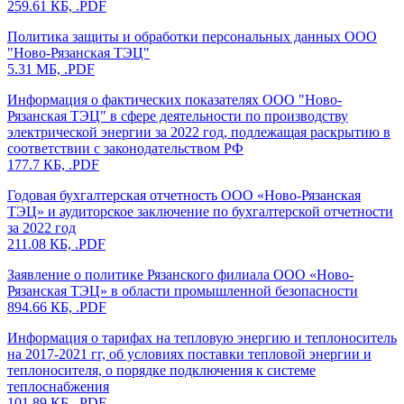
259.61 КБ, .PDF
Политика защиты и обработки персональных данных ООО
"Ново-Рязанская ТЭЦ"
5.31 МБ, .PDF
Информация о фактических показателях ООО "Ново-
Рязанская ТЭЦ" в сфере деятельности по производству
электрической энергии за 2022 год, подлежащая раскрытию в
соответствии с законодательством РФ
177.7 КБ, .PDF
Годовая бухгалтерская отчетность ООО «Ново-Рязанская
ТЭЦ» и аудиторское заключение по бухгалтерской отчетности
за 2022 год
211.08 КБ, .PDF
Заявление о политике Рязанского филиала ООО «Ново-
Рязанская ТЭЦ» в области промышленной безопасности
894.66 КБ, .PDF
Информация о тарифах на тепловую энергию и теплоноситель
на 2017-2021 гг, об условиях поставки тепловой энергии и
теплоносителя, о порядке подключения к системе
теплоснабжения
101.89 КБ, .PDF