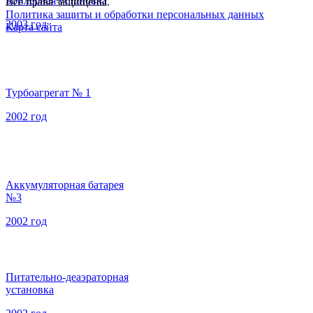
Бойлерная установка
Все права защищены.
Политика защиты и обработки персональных данных
2003 год
Карта сайта
Турбоагрегат № 1
2002 год
Аккумуляторная батарея
№3
2002 год
Питательно-деаэраторная
установка