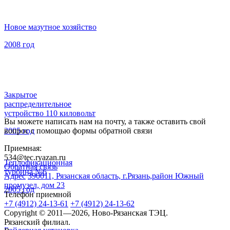
Новое мазутное хозяйство
2008 год
Закрытое
распределительное
устройство 110 киловольт
Вы можете написать нам на почту, а также оставить свой
2005 год
вопрос с помощью формы обратной связи
Приемная:
534@tec.ryazan.ru
Теплофикационная
Обратная связь
турбина №6
Адрес
390011, Рязанская область, г.Рязань,район Южный
промузел, дом 23
2005 год
Телефон приемной
+7 (4912) 24-13-61
+7 (4912) 24-13-62
Copyright © 2011—2026, Ново-Рязанская ТЭЦ.
Рязанский филиал.