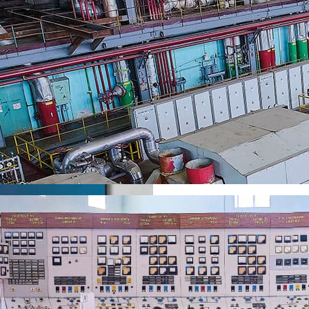
Анатолий Шестаков награждён памятным дипломом Минспорта р