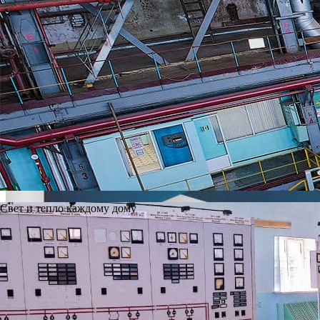
2025 год
2026 год
RSS
12 декабря 2016
Председатель совета директоров ООО «Ново-Рязанская ТЭЦ» 
соревнований
Подробнее
0
Свет и тепло каждому дому